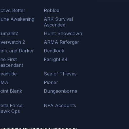
ctive Better
Roblox
une Awakening
ARK Survival
Ascended
umanitZ
Hunt: Showdown
verwatch 2
ARMA Reforger
ark and Darker
Deadlock
he First
Farlight 84
escendant
eadside
See of Thieves
DMA
Pioner
oint Blank
Dungeonborne
elta Force:
NFA Accounts
awk Ops
странение материалов запрещено.