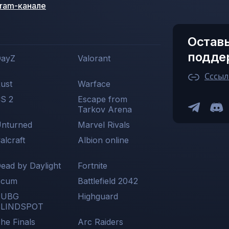
gram-канале
Оставь
подде
ayZ
Valorant
Сссыл
ust
Warface
S 2
Escape from
Tarkov Arena
nturned
Marvel Rivals
alcraft
Albion online
ead by Daylight
Fortnite
Scum
Battlefield 2042
PUBG
Highguard
BLINDSPOT
he Finals
Arc Raiders