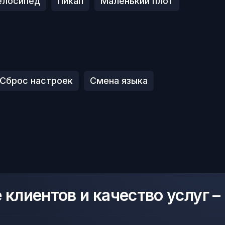
елосипед
Пикап
Маленький плот
Сброс настроек
Смена языка
клиентов и качество услуг –