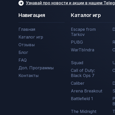
Узнавай про новости и акции в нашем Tele
Навигация
Каталог игр
Главная
Escape from
D
Tarkov
Каталог игр
PUBG
R
Отзывы
WarTbIndra
C
Блог
FAQ
Squad
U
Доп. Программы
Call of Duty:
С
Контакты
Black Ops 7
Caliber
D
Arena Breakout
Battlefield 1
The Midnight
T