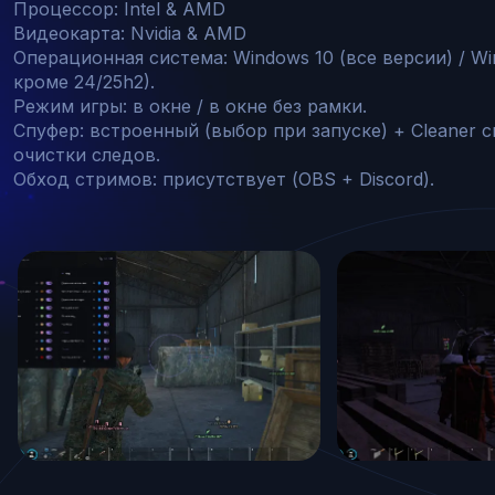
Процессор: Intel & AMD

Видеокарта: Nvidia & AMD

Операционная система: Windows 10 (все версии) / Win
кроме 24/25h2).

Режим игры: в окне / в окне без рамки.

Спуфер: встроенный (выбор при запуске) + Сleaner с
очистки следов.

Обход стримов: присутствует (OBS + Discord).