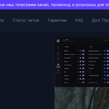
есь на наш телеграмм канал, промокод и розыгрыш для
гр
Статус читов
Гарантии
FAQ
Доп. Пр