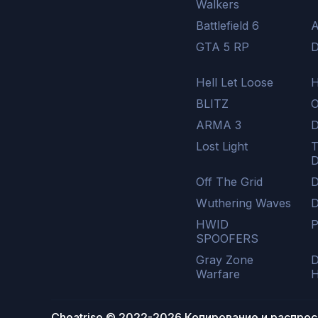
Walkers
Battlefield 6
A
GTA 5 RP
D
Hell Let Loose
H
BLITZ
O
ARMA 3
D
Lost Light
T
D
Off The Grid
D
Wuthering Waves
HWID
P
SPOOFERS
Gray Zone
D
Warfare
H
Cheatrise © 2022-2026 Копирование и распро