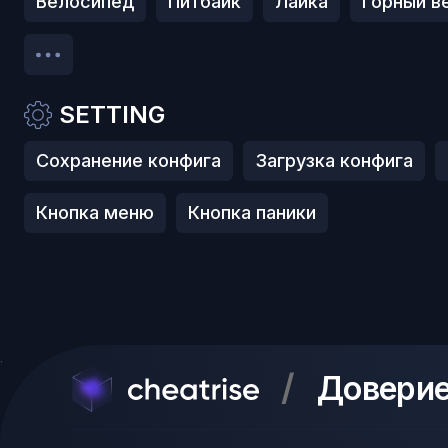
Велосипед
Питбайк
Лайка
Горный в
SETTING
Сохранение конфига
Загрузка конфига
Кнопка меню
Кнопка паники
/
Доверие 