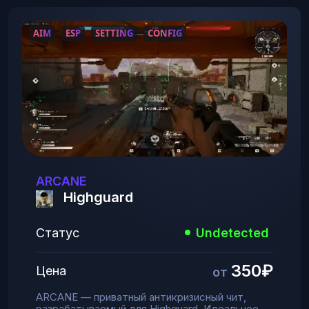
AIM
ESP
SETTING
CONFIG
ARCANE
Highguard
Статус
Undetected
350₽
Цена
от
ARCANE — приватный антикризисный чит,
разрабатываемый для Highguard. Идеальное