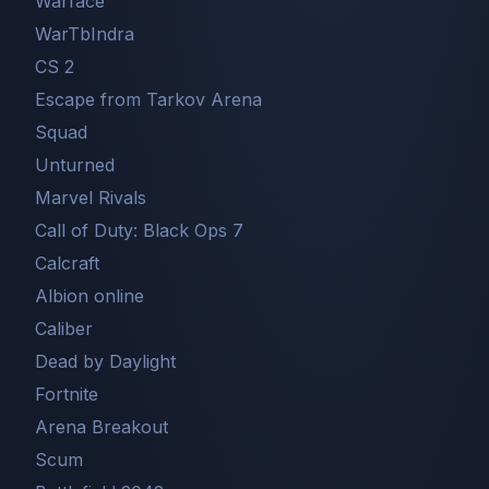
Warface
WarTbIndra
CS 2
Escape from Tarkov Arena
Squad
Unturned
Marvel Rivals
Call of Duty: Black Ops 7
Сalcraft
Albion online
Caliber
Dead by Daylight
Fortnite
Arena Breakout
Scum