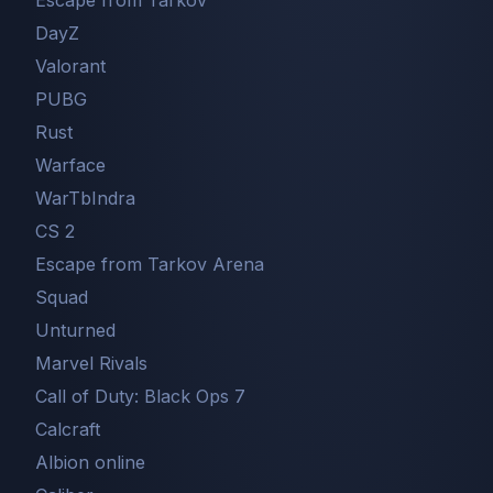
DayZ
Valorant
PUBG
Rust
Warface
WarTbIndra
CS 2
Escape from Tarkov Arena
Squad
Unturned
Marvel Rivals
Call of Duty: Black Ops 7
Сalcraft
Albion online