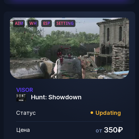
AIM
WH
ESP
SETTING
VISOR
Hunt: Showdown
Статус
Updating
350₽
Цена
от