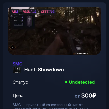
AIM
VISUALS
SETTING
SMG
Hunt: Showdown
Статус
Undetected
300₽
Цена
от
SMG — приватный качественный чит от
известной команды, которая выпустила на