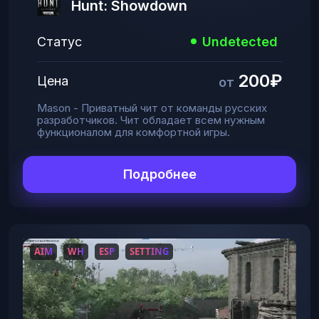
Hunt: Showdown
Статус
Undetected
200₽
Цена
от
Mason - Приватный чит от команды русских
разработчиков. Чит обладает всем нужным
функционалом для комфортной игры.
Подробнее
AIM
WH
ESP
SETTING