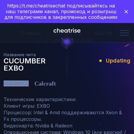
https://t.me/cheatrisechat подписывайтесь на
наш телеграмм канал, промокод и розыгрыш
для подписчиков в закрепленных сообщениях
Главная
Каталог игр
Сalcraft
CUCUMBER EXBO
Название чита
CUCUMBER
Updating
EXBO
Сalcraft
Технические характеристики:

Клиент игры: EXBO

Процессор: Intel & Amd поддерживаются Xeon & 
Fx процессоры.

Видеокарта: Nvidia & Radeon

Операционная система: Windows 10 (все версии) / 