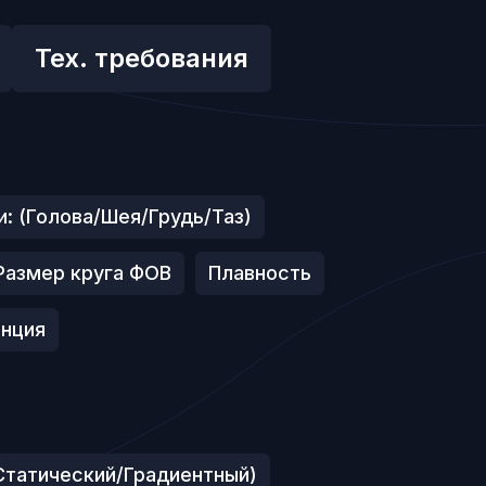
Тех. требования
и: (Голова/Шея/Грудь/Таз)
Размер круга ФОВ
Плавность
нция
(Статический/Градиентный)