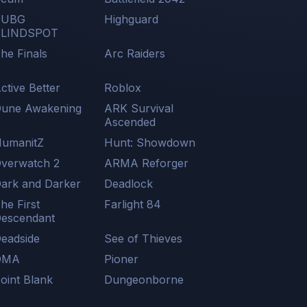
PUBG
Highguard
BLINDSPOT
he Finals
Arc Raiders
ctive Better
Roblox
une Awakening
ARK Survival
Ascended
umanitZ
Hunt: Showdown
verwatch 2
ARMA Reforger
ark and Darker
Deadlock
he First
Farlight 84
escendant
eadside
See of Thieves
DMA
Pioner
oint Blank
Dungeonborne