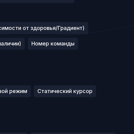
симости от здоровья/Градиент)
наличии)
Номер команды
вой режим
Статический курсор