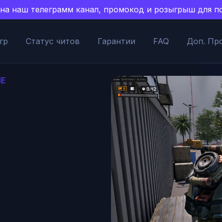
есь на наш телеграмм канал, промокод и розыгрыш для
гр
Статус читов
Гарантии
FAQ
Доп. Пр
NE