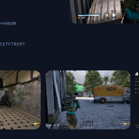
нчивая 
утствует
