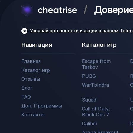
/
Доверие 
Узнавай про новости и акции в нашем Tele
Навигация
Каталог игр
Главная
Escape from
D
Tarkov
Каталог игр
PUBG
R
Отзывы
WarTbIndra
C
Блог
FAQ
Squad
U
Доп. Программы
Call of Duty:
С
Контакты
Black Ops 7
Caliber
D
Arena Breakout