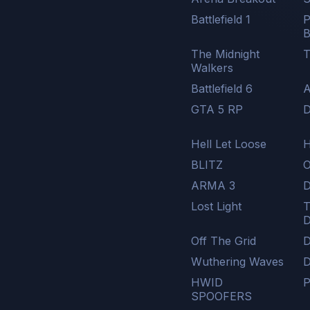
Battlefield 1
The Midnight
T
Walkers
Battlefield 6
A
GTA 5 RP
D
Hell Let Loose
H
BLITZ
O
ARMA 3
D
Lost Light
T
D
Off The Grid
D
Wuthering Waves
HWID
P
SPOOFERS