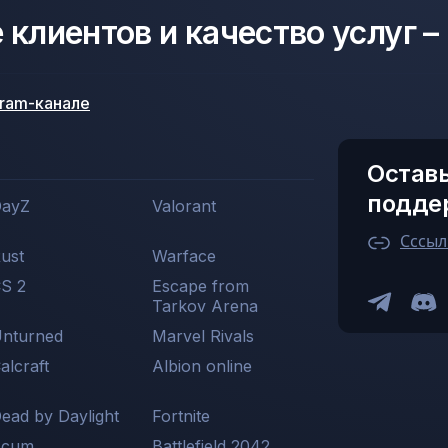
клиентов и качество услуг –
gram-канале
Оставь
подде
ayZ
Valorant
Сссыл
ust
Warface
S 2
Escape from
Tarkov Arena
nturned
Marvel Rivals
alcraft
Albion online
ead by Daylight
Fortnite
Scum
Battlefield 2042