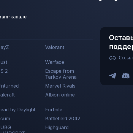
gram-канале
Оставь
подде
ayZ
Valorant
Сссыл
ust
Warface
S 2
Escape from
Tarkov Arena
nturned
Marvel Rivals
alcraft
Albion online
ead by Daylight
Fortnite
Scum
Battlefield 2042
PUBG
Highguard