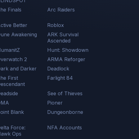
BLINDSPOT
he Finals
Arc Raiders
ctive Better
Roblox
une Awakening
ARK Survival
Ascended
umanitZ
Hunt: Showdown
verwatch 2
ARMA Reforger
ark and Darker
Deadlock
he First
Farlight 84
escendant
eadside
See of Thieves
DMA
Pioner
oint Blank
Dungeonborne
elta Force:
NFA Accounts
awk Ops