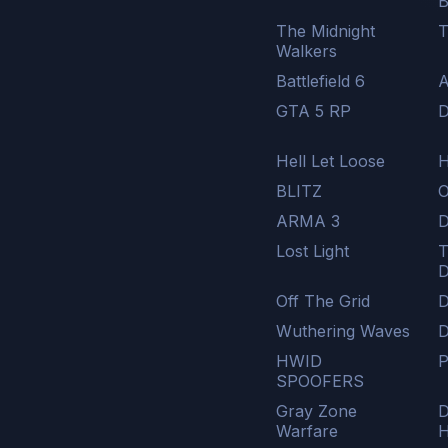
The Midnight
T
Walkers
Battlefield 6
A
GTA 5 RP
D
Hell Let Loose
H
BLITZ
O
ARMA 3
D
Lost Light
T
D
Off The Grid
D
Wuthering Waves
HWID
P
SPOOFERS
Gray Zone
D
Warfare
H