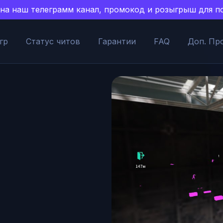
есь на наш телеграмм канал, промокод и розыгрыш для
гр
Статус читов
Гарантии
FAQ
Доп. Пр