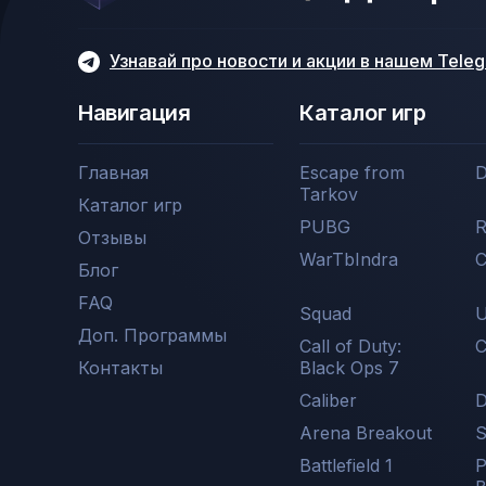
Узнавай про новости и акции в нашем Tele
Навигация
Каталог игр
Главная
Escape from
D
Tarkov
Каталог игр
PUBG
R
Отзывы
WarTbIndra
C
Блог
FAQ
Squad
U
Доп. Программы
Call of Duty:
С
Контакты
Black Ops 7
Caliber
D
Arena Breakout
Battlefield 1