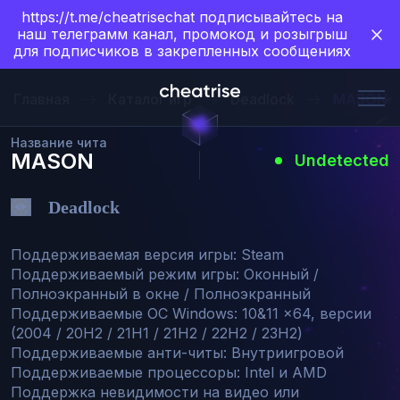
https://t.me/cheatrisechat подписывайтесь на
наш телеграмм канал, промокод и розыгрыш
для подписчиков в закрепленных сообщениях
Главная
Каталог игр
Deadlock
MASON
Название чита
MASON
Undetected
Deadlock
Поддерживаемая версия игры: Steam

Поддерживаемый режим игры: Оконный / 
Полноэкранный в окне / Полноэкранный

Поддерживаемые ОС W﻿indows﻿: 10&11 x64, версии 
(2004 / 20H2 / 21H1 / 21H2 / 22H2 / 23H2)

Поддерживаемые анти-читы: Внутриигровой

Поддерживаемые процессоры: Intel и AMD

Поддержка невидимости на видео или 