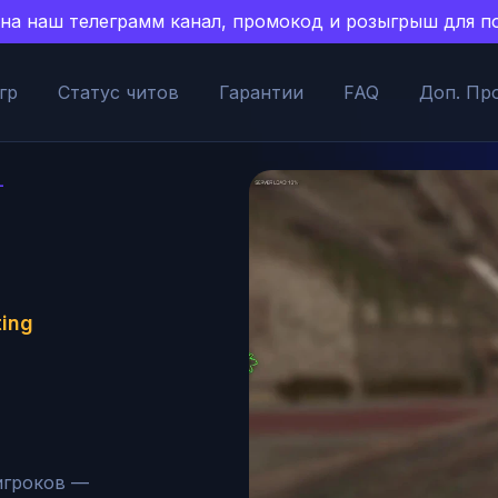
есь на наш телеграмм канал, промокод и розыгрыш для
гр
Статус читов
Гарантии
FAQ
Доп. Пр
L
ing
игроков — 