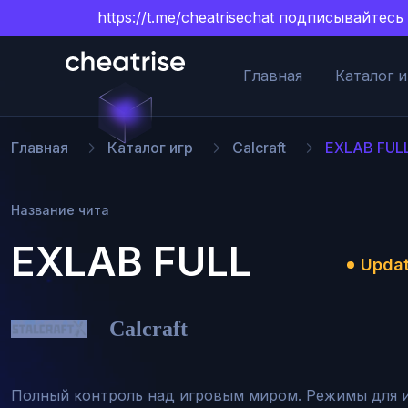
https://t.me/cheatrisechat подписывайт
Главная
Каталог и
Главная
Каталог игр
Сalcraft
EXLAB FUL
Название чита
EXLAB FULL
Updat
Сalcraft
Полный контроль над игровым миром. Режимы для 