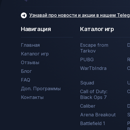
Узнавай про новости и акции в нашем Tele
Навигация
Каталог игр
Главная
Escape from
D
Tarkov
Каталог игр
PUBG
R
Отзывы
WarTbIndra
C
Блог
FAQ
Squad
U
Доп. Программы
Call of Duty:
С
Контакты
Black Ops 7
Caliber
D
Arena Breakout
Battlefield 1