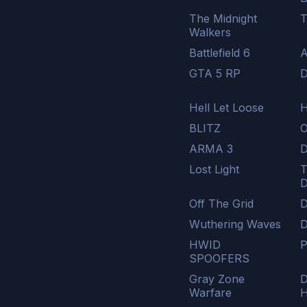
The Midnight
T
Walkers
Battlefield 6
A
GTA 5 RP
D
Hell Let Loose
H
BLITZ
O
ARMA 3
D
Lost Light
T
D
Off The Grid
D
Wuthering Waves
HWID
P
SPOOFERS
Gray Zone
D
Warfare
H