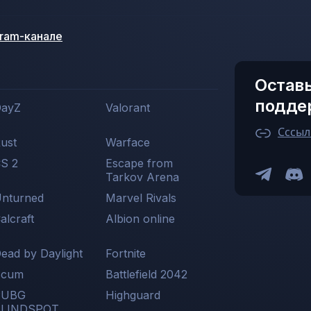
gram-канале
Оставь
подде
ayZ
Valorant
Сссыл
ust
Warface
S 2
Escape from
Tarkov Arena
nturned
Marvel Rivals
alcraft
Albion online
ead by Daylight
Fortnite
Scum
Battlefield 2042
PUBG
Highguard
BLINDSPOT