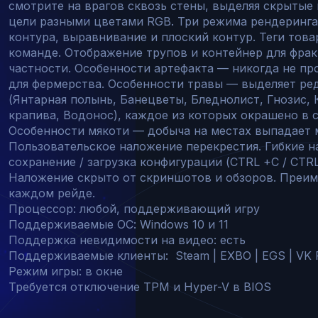
смотрите на врагов сквозь стены, выделяя скрытые
цели разными цветами RGB. Три режима рендеринга
контура, выравнивание и плоский контур. Теги това
команде. Отображение трупов и контейнер для фрак
частности. Особенности артефакта — никогда не пр
для фермерства. Особенности травы — выделяет ред
(Янтарная полынь, Банецветы, Бледнолист, Гнозис, 
крапива, Водонос), каждое из которых окрашено в с
Особенности мякоти — добыча на местах выпадает 
Пользовательское наложение перекрестия. Гибкие н
сохранение / загрузка конфигурации (CTRL +C / CTRL 
Наложение скрыто от скриншотов и обзоров. Преим
каждом рейде.

Процессор: любой, поддерживающий игру

Поддерживаемые ОС: Windows 10 и 11

Поддержка невидимости на видео: есть

Поддерживаемые клиенты:  Steam | EXBO | EGS | VK P
Режим игры: в окне

Требуется отключение TPM и Hyper-V в BIOS