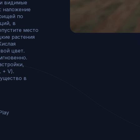
 и видимые 
: наложение 
рищей по 
ций, в 
опустите место 
кие растения 
Кислая 
вой цвет. 
мгновенно. 
астройки, 
+ V). 
ущество в 
lay
