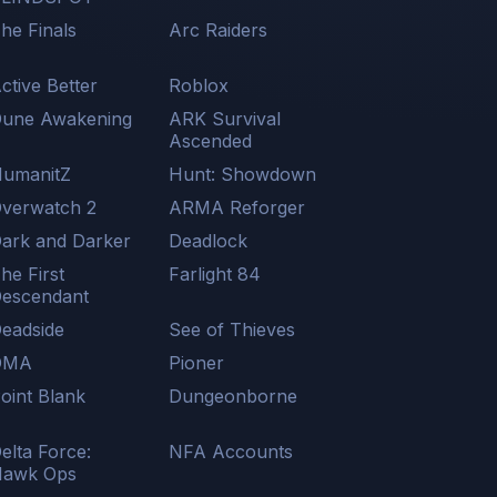
he Finals
Arc Raiders
ctive Better
Roblox
une Awakening
ARK Survival
Ascended
umanitZ
Hunt: Showdown
verwatch 2
ARMA Reforger
ark and Darker
Deadlock
he First
Farlight 84
escendant
eadside
See of Thieves
DMA
Pioner
oint Blank
Dungeonborne
elta Force:
NFA Accounts
awk Ops