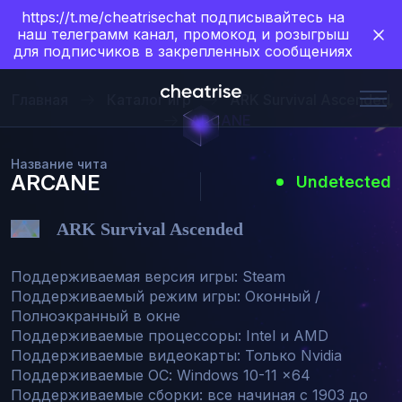
https://t.me/cheatrisechat подписывайтесь на
наш телеграмм канал, промокод и розыгрыш
для подписчиков в закрепленных сообщениях
Главная
Каталог игр
ARK Survival Ascended
ARCANE
Название чита
ARCANE
Undetected
ARK Survival Ascended
Поддерживаемая версия игры: Steam

Поддерживаемый режим игры: Оконный / 
Полноэкранный в окне

Поддерживаемые процессоры: Intel и AMD

Поддерживаемые видеокарты: Только Nvidia

Поддерживаемые ОС: Windows 10-11 x64

Поддерживаемые сборки: все начиная с 1903 до 