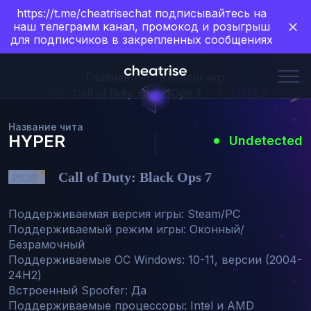
https://t.me/cheatrisechat подписывайтесь на
наш телеграмм канал, промокод и розыгрыш
для подписчиков в закрепленных сообщениях
Главная
Каталог игр
Call of Duty: Black Ops 7
HYPER
Название чита
HYPER
Undetected
Call of Duty: Black Ops 7
Поддерживаемая версия игры: Steam/PC

Поддерживаемый режим игры: Оконный/
Безрамочный

Поддерживаемые ОС W﻿indows: 10-11, версии (2004-
24H2)

Встроенный Spoofer: Да

Поддерживаемые процессоры: Intel и AMD
